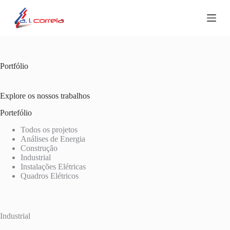
P
u
l
a
r
p
a
Portfólio
r
a
o
Explore os nossos trabalhos
c
o
Portefólio
n
Todos os projetos
t
Análises de Energia
e
Construção
ú
Industrial
d
Instalações Elétricas
o
Quadros Elétricos
Industrial