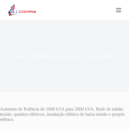
P
u
l
a
r
p
a
r
a
o
Granfer – Produtores de Frutas, C.R.L || Usseira Óbidos
c
o
n
t
e
ú
d
o
Aumento de Potência de 1000 kVA para 2000 kVA. Rede de média
tensão, quadros elétricos, instalação elétrica de baixa tensão e projeto
elétrico.